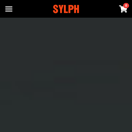
×
0
商品分类
首页
所有商品分类
SYLPH吹风机
品牌故事
SYLPH 2
SYLPH 2 LOVELY
服务支持
SYLPH· TURBO
关于我们
售后政策
发展合作
官方商城
联系我们
查询防伪
物种起源
官方商城
立即购买
常见问题
专利认证
官方天猫旗舰店
提供技术支持
官方京东旗舰店