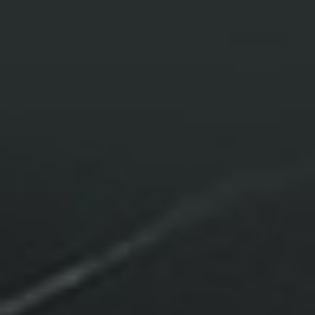
官方移动端商城