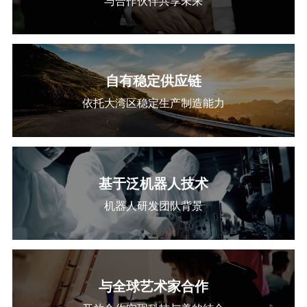
与合作伙伴共享未来
自有稳定供应链
依托大湾区稳定生产制造能力
基于泛机器人技术
机器人研发团队背景
与全球艺术家合作