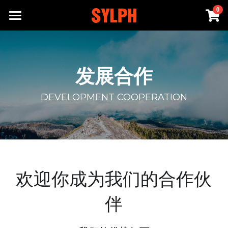
×
0
商品分类
首页
所有商品分类
SYLPH吹风机
发展合作
品牌故事
SYLPH 2
DEVELOPMENT COOPERATION
SYLPH 2 LOVELY
服务支持
SYLPH· TURBO
关于我们
售后政策
发展合作
官方商城
联系我们
欢迎你成为我们的合作伙
查询防伪
物种起源
官方商城
立即购买
伴
常见问题
专利认证
官方天猫旗舰店
提供技术支持
官方京东旗舰店