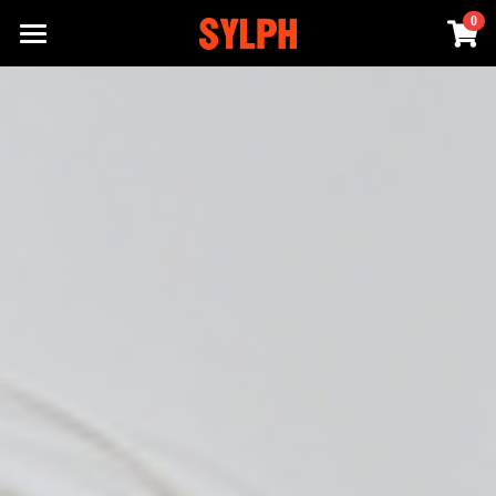
×
0
商品分类
首页
所有商品分类
SYLPH吹风机
品牌故事
SYLPH 2
SYLPH 2 LOVELY
服务支持
SYLPH· TURBO
关于我们
售后政策
发展合作
官方商城
联系我们
查询防伪
物种起源
官方商城
立即购买
常见问题
专利认证
官方天猫旗舰店
提供技术支持
官方京东旗舰店