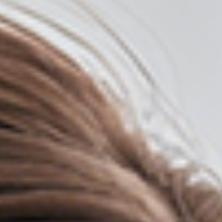
官方移动端商城