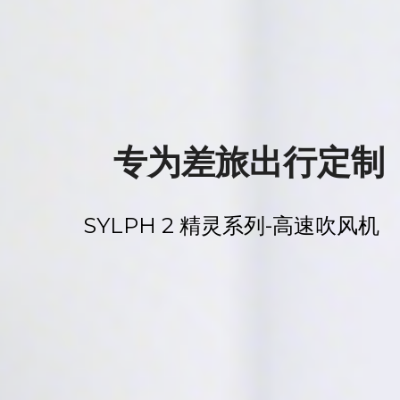
专为差旅出行定制
SYLPH 2 精灵系列-高速吹风机 